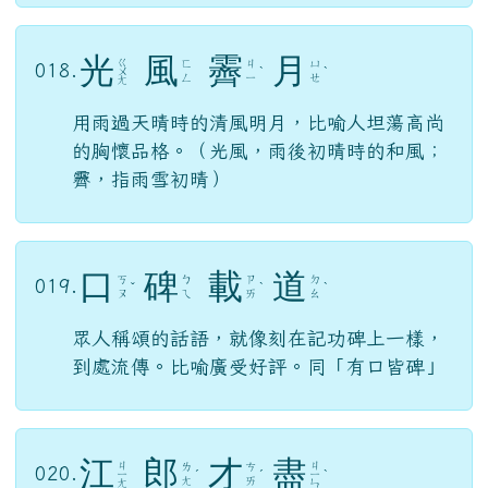
光
風
霽
月
ㄍ
ㄈ
ㄐ
ㄩ
018.
ㄨ
ˋ
ˋ
ㄥ
ㄧ
ㄝ
ㄤ
用雨過天晴時的清風明月，比喻人坦蕩高尚
的胸懷品格。（光風，雨後初晴時的和風；
霽，指雨雪初晴）
口
碑
載
道
ㄎ
ㄅ
ㄗ
ㄉ
019.
ˇ
ˋ
ˋ
ㄡ
ㄟ
ㄞ
ㄠ
眾人稱頌的話語，就像刻在記功碑上一樣，
到處流傳。比喻廣受好評。同「有口皆碑」
江
郎
才
盡
ㄐ
ㄐ
ㄌ
ㄘ
020.
ㄧ
ˊ
ˊ
ㄧ
ˋ
ㄤ
ㄞ
ㄤ
ㄣ