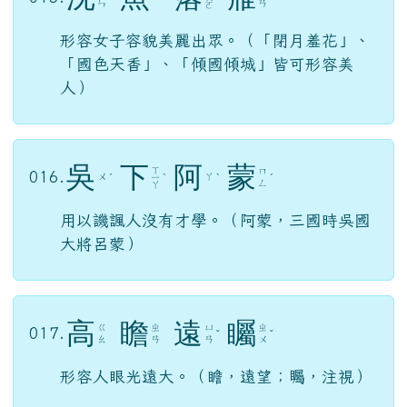
形容女子容貌美麗出眾。（「閉月羞花」、
「國色天香」、「傾國傾城」皆可形容美
人）
吳
下
阿
蒙
ㄒ
ㄇ
016.
ㄨ
ㄚ
ˊ
ㄧ
ˋ
ˋ
ˊ
ㄥ
ㄚ
用以譏諷人沒有才學。（阿蒙，三國時吳國
大將呂蒙）
高
瞻
遠
矚
ㄍ
ㄓ
ㄩ
ㄓ
017.
ˇ
ˇ
ㄠ
ㄢ
ㄢ
ㄨ
形容人眼光遠大。（瞻，遠望；矚，注視）