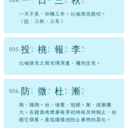
一天不見，如隔三年。比喻想念殷切。
（註：三秋，三年）
投
桃
報
李
ㄊ
ㄊ
ㄅ
ㄌ
005.
ˊ
ˊ
ˋ
ˇ
ㄡ
ㄠ
ㄠ
ㄧ
比喻朋友之間友情深重，禮尚往來。
防
微
杜
漸
ㄐ
ㄈ
ㄨ
ㄉ
006.
ˊ
ˊ
ˋ
ㄧ
ˋ
ㄤ
ㄟ
ㄨ
ㄢ
微，隱微。杜，堵塞、阻絕。漸，逐漸擴
大。在錯誤或壞事萌芽的時候及時制止，杜
絕它發展。意指謹慎地防止事物的惡化。