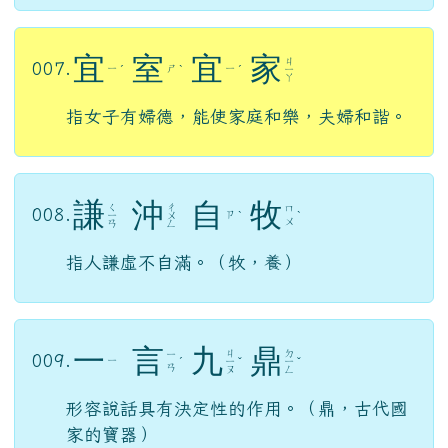
宜
室
宜
家
ㄐ
007.
ㄧ
ㄕ
ㄧ
ˊ
ˋ
ˊ
ㄧ
ㄚ
指女子有婦德，能使家庭和樂，夫婦和諧。
謙
沖
自
牧
ㄑ
ㄔ
ㄇ
008.
ㄗ
ㄧ
ㄨ
ˋ
ˋ
ㄨ
ㄢ
ㄥ
指人謙虛不自滿。（牧，養）
一
言
九
鼎
ㄐ
ㄉ
ㄧ
009.
ㄧ
ˊ
ㄧ
ˇ
ㄧ
ˇ
ㄢ
ㄡ
ㄥ
形容說話具有決定性的作用。（鼎，古代國
家的寶器）