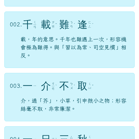
千
載
難
逢
ㄑ
ㄗ
ㄋ
ㄈ
002.
ㄧ
ˇ
ˊ
ˊ
ㄞ
ㄢ
ㄥ
ㄢ
載，年的意思。千年也難遇上一次，形容機
會極為難得。與「習以為常、司空見慣」相
反。
一
介
不
取
ㄐ
ㄅ
ㄑ
003.
ㄧ
ㄧ
ˋ
ˋ
ˇ
ㄨ
ㄩ
ㄝ
介，通「芥」，小草，引申微小之物；形容
絲毫不取，非常廉潔。
一
日
三
秋
ㄑ
ㄙ
004.
ㄧ
ㄖ
ˋ
ㄧ
ㄢ
ㄡ