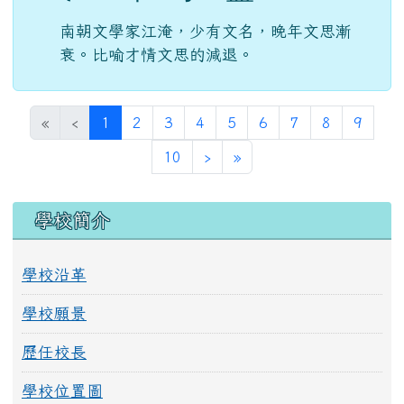
南朝文學家江淹，少有文名，晚年文思漸
衰。比喻才情文思的減退。
(目前頁次)
«
‹
1
2
3
4
5
6
7
8
9
下一頁
最後頁
10
›
»
左邊區域內容
學校簡介
學校沿革
學校願景
歷任校長
學校位置圖