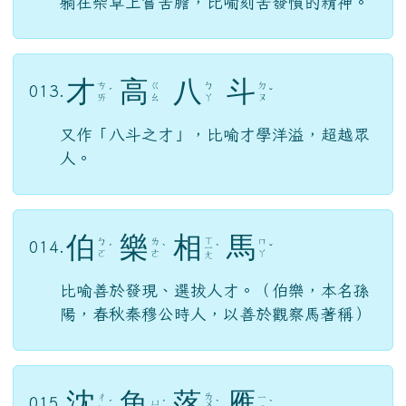
才
高
八
斗
ㄘ
ㄍ
ㄅ
ㄉ
013.
ˊ
ˇ
ㄞ
ㄠ
ㄚ
ㄡ
又作「八斗之才」，比喻才學洋溢，超越眾
人。
伯
樂
相
馬
ㄒ
ㄅ
ㄌ
ㄇ
014.
ˊ
ˋ
ㄧ
ˋ
ˇ
ㄛ
ㄜ
ㄚ
ㄤ
比喻善於發現、選拔人才。（伯樂，本名孫
陽，春秋秦穆公時人，以善於觀察馬著稱）
沈
魚
落
雁
ㄌ
ㄔ
ㄧ
015.
ㄩ
ˊ
ˊ
ㄨ
ˋ
ˋ
ㄣ
ㄢ
ㄛ