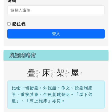
記住我
登入
成語隨時背
疊
床
架
屋
ㄉ
ㄔ
ㄐ
ˊ
ˊ
ˋ
ㄨ
ㄧ
ㄨ
ㄧ
ㄝ
ㄤ
ㄚ
比喻一切措施，如說話、作文、設施制度
等，重複其事，全無創建發明。「屋下架
屋」、「床上施床」亦同。
觀看完整成語資料