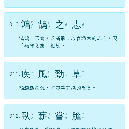
鴻
鵠
之
志
ㄏ
ㄏ
010.
ㄓ
ㄓ
ㄨ
ˊ
ˊ
ˋ
ㄨ
ㄥ
鴻鵠，天鵝，善高飛；形容遠大的志向，與
「燕雀之志」相反。
疾
風
勁
草
ㄐ
ㄐ
ㄈ
ㄘ
011.
ˊ
ㄧ
ˋ
ˇ
ㄧ
ㄥ
ㄠ
ㄥ
喻遭遇危難，才知其節操的堅貞。
臥
薪
嘗
膽
ㄒ
ㄨ
ㄔ
ㄉ
012.
ˋ
ㄧ
ˊ
ˇ
ㄛ
ㄤ
ㄢ
ㄣ
躺在柴草上嘗苦膽，比喻刻苦發憤的精神。