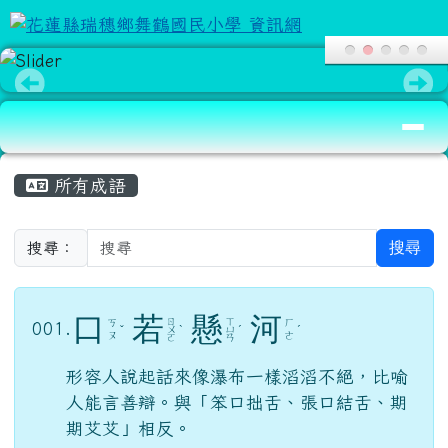
花蓮縣瑞穗鄉舞鶴國民小學 資訊網
跳至主內容區
導覽列
頁尾區域
主內容區域
所有成語
搜尋
搜尋：
口
若
懸
河
ㄖ
ㄒ
ㄎ
ㄏ
001.
ˇ
ㄨ
ˋ
ㄩ
ˊ
ˊ
ㄡ
ㄜ
ㄛ
ㄢ
形容人說起話來像瀑布一樣滔滔不絕，比喻
人能言善辯。與「笨口拙舌、張口結舌、期
期艾艾」相反。