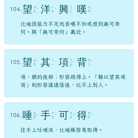
何。與「無可奈何」義近。
望
其
項
背
ㄒ
ㄨ
ㄑ
ㄅ
105.
ˋ
ˊ
ㄧ
ˋ
ˋ
ㄤ
ㄧ
ㄟ
ㄤ
項，頸的後部；形容趕得上。「難以望其項
背」則形容遠遠落後，比不上別人。
唾
手
可
得
ㄊ
ㄕ
ㄎ
ㄉ
106.
ㄨ
ˋ
ˇ
ˇ
ˊ
ㄡ
ㄜ
ㄜ
ㄛ
往手上吐唾沫，比喻極容易取得。
胼
手
胝
足
ㄆ
ㄕ
ㄗ
107.
ㄓ
ㄧ
ˊ
ˇ
ˊ
ㄡ
ㄨ
ㄢ