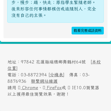
觀看完整成語資料
地址：97842 花蓮縣瑞穗鄉舞鶴村64號 [
本校
位置
]
電話：03-8872394 [
分機表
] 傳真：03-
8876936
聯繫網站維護
請用
Chrome
、
FireFox
或
IE10.0瀏覽器
以上獲得最佳瀏覽效果，謝謝！