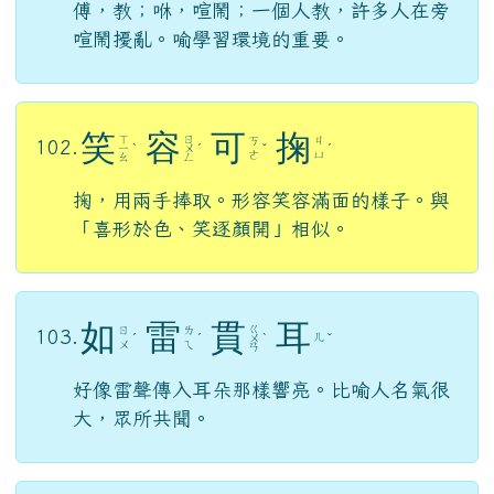
笑
容
可
掬
ㄒ
ㄖ
ㄎ
ㄐ
102.
ㄧ
ˋ
ㄨ
ˊ
ˇ
ˊ
ㄜ
ㄩ
ㄠ
ㄥ
掬，用兩手捧取。形容笑容滿面的樣子。與
「喜形於色、笑逐顏開」相似。
如
雷
貫
耳
ㄍ
ㄖ
ㄌ
103.
ㄦ
ˊ
ˊ
ㄨ
ˋ
ˇ
ㄨ
ㄟ
ㄢ
好像雷聲傳入耳朵那樣響亮。比喻人名氣很
大，眾所共聞。
望
洋
興
嘆
ㄒ
ㄨ
ㄧ
ㄊ
104.
ˋ
ˊ
ㄧ
ˋ
ㄤ
ㄤ
ㄢ
ㄥ
比喻因能力不足而自嘆不如或感到無可奈