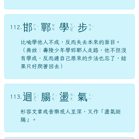
比喻學他人不成，反而失去本來的面目。
（典故：壽陵少年學邯鄲人走路，他不但沒
有學成，反而連自己原來的步法也忘了，結
果只好爬著回去）
迴
腸
盪
氣
ㄏ
ㄔ
ㄉ
ㄑ
113.
ㄨ
ˊ
ˊ
ˋ
ˋ
ㄤ
ㄤ
ㄧ
ㄟ
形容文章或音樂感人至深，又作「盪氣迴
腸」。
音
容
宛
在
ㄖ
ㄧ
ㄨ
ㄗ
114.
ㄨ
ˊ
ˇ
ˋ
ㄣ
ㄢ
ㄞ
ㄥ
人的聲音與容貌彷若在眼前，多用於對死者