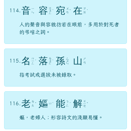
的弔唁之詞。
名
落
孫
山
ㄇ
ㄌ
ㄙ
ㄕ
115.
ㄧ
ˊ
ㄨ
ˋ
ㄨ
ㄢ
ㄥ
ㄛ
ㄣ
指考試或選拔未被錄取。
老
嫗
能
解
ㄐ
ㄌ
ㄋ
116.
ㄩ
ˇ
ˋ
ˊ
ㄧ
ˇ
ㄠ
ㄥ
ㄝ
嫗，老婦人；形容詩文的淺顯易懂。
晨
昏
定
省
ㄏ
ㄉ
ㄒ
ㄔ
117.
ˊ
ㄨ
ㄧ
ˋ
ㄧ
ˇ
ㄣ
ㄣ
ㄥ
ㄥ