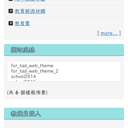
[
more...
]
網站風格
(共
6
個樣板佈景)
右邊區域內容
教職員登入
帳號