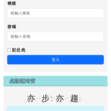
密碼
記住我
登入
成語隨時背
亦
步
亦
趨
ㄅ
ㄑ
ˋ
ˋ
ˋ
ㄧ
ㄧ
ㄨ
ㄩ
步，慢步；趨，快走；原指學生緊隨老師。
後來形容任何事情都模仿或追隨別人，完全
沒有自己的主張。