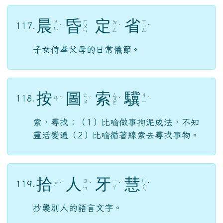
子女侍奉父母的日常儀節。
按
圖
索
驥
ㄙ
ㄊ
ㄐ
118.
ㄢ
ˋ
ˊ
ㄨ
ˇ
ˋ
ㄨ
ㄧ
ㄛ
索，尋找；（1）比喻做事拘泥成法，不知
靈活變通（2）比喻循著線索去尋找事物。
拾
人
牙
慧
ㄏ
ㄖ
ㄧ
119.
ㄕ
ˊ
ˊ
ˊ
ㄨ
ˋ
ㄣ
ㄚ
ㄟ
抄襲別人的語言文字。
趨
庭
之
教
ㄊ
ㄐ
ㄑ
120.
ㄓ
ㄧ
ˊ
ㄧ
ㄩ
ㄥ
ㄠ