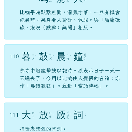
暮
鼓
晨
鐘
ㄓ
ㄇ
ㄍ
ㄔ
110.
ˋ
ˇ
ˊ
ㄨ
ㄨ
ㄨ
ㄣ
ㄥ
佛寺中敲鐘擊鼓以報時。原表示日子一天一
天過去了，今用以比喻使人覺悟的言論；亦
作「晨鐘暮鼓」。意近「當頭棒喝」。
大
放
厥
詞
ㄐ
ㄉ
ㄈ
111.
ㄘ
ˋ
ˋ
ㄩ
ˊ
ˊ
ㄚ
ㄤ
ㄝ
指發表誇張的言詞。
邯
鄲
學
步
ㄒ
ㄏ
ㄉ
ㄅ
112.
ˊ
ㄩ
ˊ
ˋ
ㄢ
ㄢ
ㄨ
ㄝ