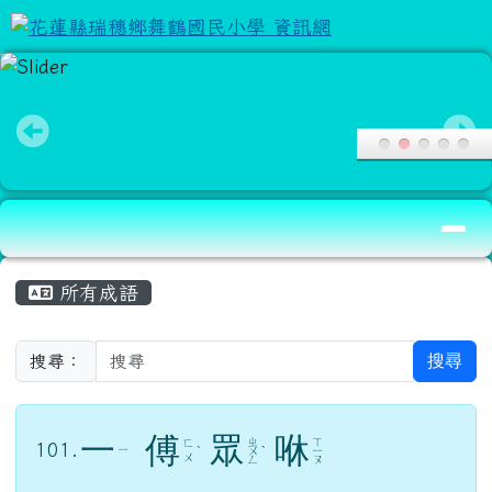
花蓮縣瑞穗鄉舞鶴國民小學 資訊網
跳至主內容區
導覽列
頁尾區域
主內容區域
所有成語
搜尋
搜尋：
一
傅
眾
咻
ㄓ
ㄒ
ㄈ
101.
ㄧ
ˋ
ㄨ
ˋ
ㄧ
ㄨ
ㄥ
ㄡ
傅，教；咻，喧鬧；一個人教，許多人在旁
喧鬧擾亂。喻學習環境的重要。