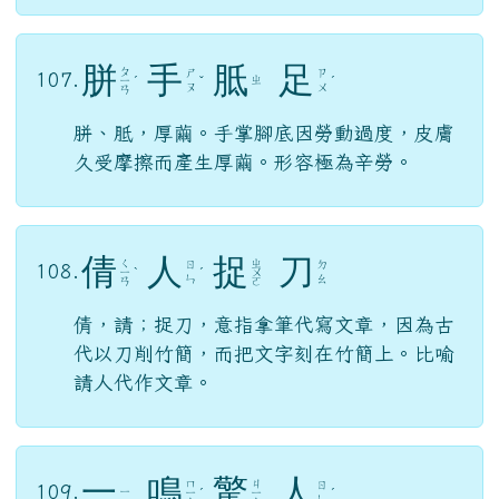
胼、胝，厚繭。手掌腳底因勞動過度，皮膚
久受摩擦而產生厚繭。形容極為辛勞。
倩
人
捉
刀
ㄑ
ㄓ
ㄖ
ㄉ
108.
ㄧ
ˋ
ˊ
ㄨ
ㄣ
ㄠ
ㄢ
ㄛ
倩，請；捉刀，意指拿筆代寫文章，因為古
代以刀削竹簡，而把文字刻在竹簡上。比喻
請人代作文章。
一
鳴
驚
人
ㄇ
ㄐ
ㄖ
109.
ㄧ
ㄧ
ˊ
ㄧ
ˊ
ㄣ
ㄥ
ㄥ
比喻平時默默無聞，潛藏才華，一旦有機會
施展時，果真令人驚訝、佩服。與「庸庸碌
碌、沒沒（默默）無聞」相反。