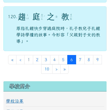
原指孔鯉快步穿過庭院時，孔子教兒子孔鯉
學詩學禮的故事。今形容「父親對子女的教
導」。
第一頁
上一頁
(目前頁次)
«
‹
1
2
3
4
5
6
7
8
9
下一頁
最後頁
10
›
»
左邊區域內容
學校簡介
學校沿革
學校願景
歷任校長
學校位置圖