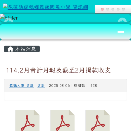
花蓮縣瑞穗鄉舞鶴國民小學 資訊網
跳至主內容區
導覽列
頁尾區域
主內容區域
本站消息
114.2月會計月報及截至2月捐款收支
舞鶴人事_會計
-
會計
| 2025-03-06 | 點閱數： 428