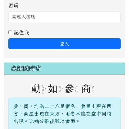
密碼
記住我
登入
成語隨時背
動
如
參
商
ㄉ
ㄖ
ㄕ
ㄕ
ˋ
ˊ
ㄨ
ㄨ
ㄣ
ㄤ
ㄥ
參、商，均為二十八星宿名；參星出現在西
方，商星出現在東方，兩者不能在空中同時
出現。比喻分離後難以會面。