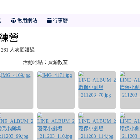
載
常用網站
行事曆
訓練營
有 261 人次閱讀過
活動地點：資源教室