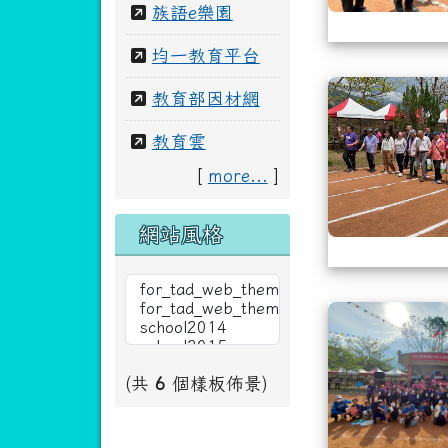
(共
6
個樣板佈景)