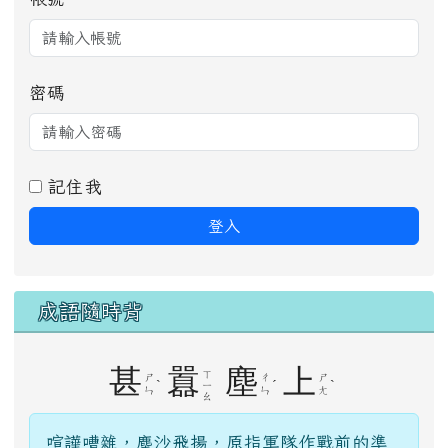
密碼
記住我
登入
成語隨時背
甚
囂
塵
上
ㄒ
ㄕ
ㄔ
ㄕ
ˋ
ˊ
ˋ
ㄧ
ㄣ
ㄣ
ㄤ
ㄠ
喧譁嘈雜，塵沙飛揚，原指軍隊作戰前的準