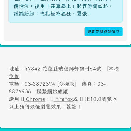
備情況。後用「甚囂塵上」形容傳聞四起，
議論紛紛；或指極為猖狂、囂張。
觀看完整成語資料
地址：97842 花蓮縣瑞穗鄉舞鶴村64號 [
本校
位置
]
電話：03-8872394 [
分機表
] 傳真：03-
8876936
聯繫網站維護
請用
Chrome
、
FireFox
或
IE10.0瀏覽器
以上獲得最佳瀏覽效果，謝謝！