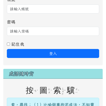
密碼
記住我
登入
成語隨時背
按
圖
索
驥
ㄙ
ㄊ
ㄐ
ˋ
ˊ
ˇ
ˋ
ㄢ
ㄨ
ㄨ
ㄧ
ㄛ
索，尋找；（1）比喻做事拘泥成法，不知靈