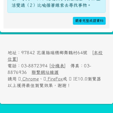
活變通（2）比喻循著線索去尋找事物。
觀看完整成語資料
地址：97842 花蓮縣瑞穗鄉舞鶴村64號 [
本校
位置
]
電話：03-8872394 [
分機表
] 傳真：03-
8876936
聯繫網站維護
請用
Chrome
、
FireFox
或
IE10.0瀏覽器
以上獲得最佳瀏覽效果，謝謝！