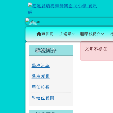
跳至主內容區
花蓮縣瑞穗鄉舞鶴國民小
導覽列
回首頁
主選單
學校簡介
頁尾區域
主內容區
文章不存
左邊區域內容
文章不存在
學校簡介
學校沿革
學校願景
歷任校長
學校位置圖