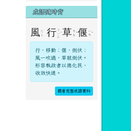
成語隨時背
風
行
草
偃
ㄒ
ㄈ
ㄘ
ㄧ
ˊ
ˇ
ˇ
ㄧ
ㄥ
ㄠ
ㄢ
ㄥ
行，移動；偃，倒伏；
風一吹過，草就倒伏。
形容執政者以德化民，
收效快速。
觀看完整成語資料