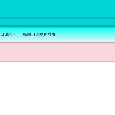
學 資訊網
行政單位
舞鶴國小課程計畫
域
在