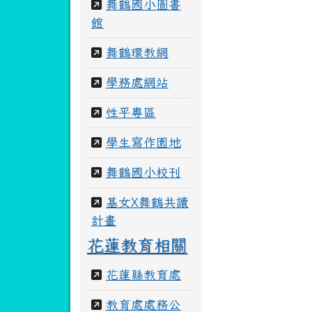
舞鶴國小圖書
館
舞鶴環教網
學務處網站
性平專區
學生寫作園地
舞鶴國小校刊
基女X舞鶴共讀
計畫
花蓮教育相關
花蓮縣教育處
教育處處務公