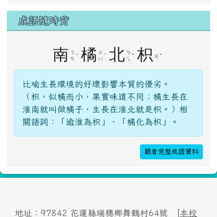
登入
成語隨時背
南
橘
北
枳
ㄋ
ㄐ
ㄅ
ˊ
ˊ
ˇ
ˇ
ㄓ
ㄢ
ㄩ
ㄟ
比喻生長環境的好壞影響本質的優劣。
（枳，似橘而小，果實味道不同；橘生長在
淮南就叫做橘子，生長在淮北就是枳。）相
關語詞：「逾淮為枳」、「橘化為枳」。
觀看完整成語資料