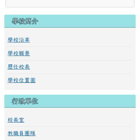
連至：https://www.junyiacademy.org/
左邊區域內容
學校簡介
學校沿革
學校願景
歷任校長
學校位置圖
行政單位
校長室