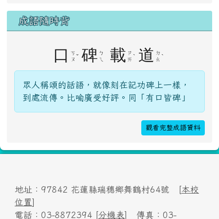
登入
成語隨時背
口
碑
載
道
ㄎ
ㄅ
ㄗ
ㄉ
ˇ
ˋ
ˋ
ㄡ
ㄟ
ㄞ
ㄠ
眾人稱頌的話語，就像刻在記功碑上一樣，
到處流傳。比喻廣受好評。同「有口皆碑」
觀看完整成語資料
地址：97842 花蓮縣瑞穗鄉舞鶴村64號 [
本校