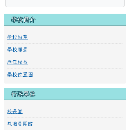
連至：https://adl.edu.tw/
左邊區域內容
學校簡介
學校沿革
學校願景
歷任校長
學校位置圖
行政單位
校長室