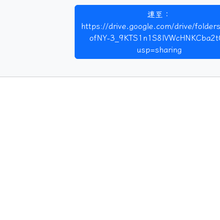
連至：
https://drive.google.com/drive/folders
ofNY-3_9KTS1n1S8lVWcHNKCba2t
usp=sharing