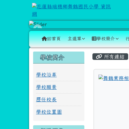
跳至主內容區
花蓮縣瑞穗鄉舞鶴國民小
導覽列
回首頁
主選單
學校簡介
頁尾區域
主內容區
左邊區域內容
所有連結
學校簡介
學校沿革
學校願景
歷任校長
學校位置圖