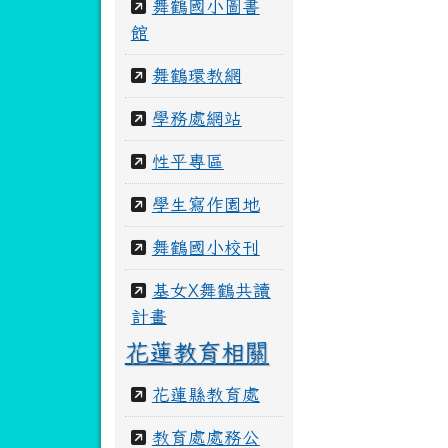
舞鶴國小圖書
館
舞鶴環教網
學務處網站
性平專區
學生寫作園地
舞鶴國小校刊
基女X舞鶴共讀
計畫
花蓮教育相關
花蓮縣教育處
教育處處務公