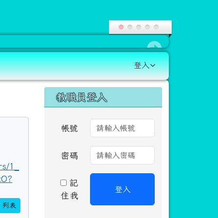
登入
右邊區域內容
教職員登入
帳號
密碼
rs/1_
tO?
記
登入
住我
列表