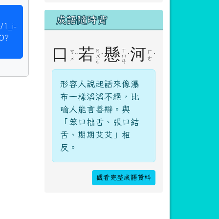
成語隨時背
/1_i-
O?
口
若
懸
河
ㄖ
ㄒ
ㄎ
ㄏ
ˇ
ˋ
ˊ
ˊ
ㄨ
ㄩ
ㄡ
ㄜ
ㄛ
ㄢ
形容人說起話來像瀑
布一樣滔滔不絕，比
喻人能言善辯。與
「笨口拙舌、張口結
舌、期期艾艾」相
反。
觀看完整成語資料