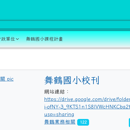
學 資訊網
行政單位
舞鶴國小課程計畫
域
title:舞鶴業務相關
舞鶴國小校刊
網站連結：
https://drive.google.com/drive/folde
i-ofNY-3_9KTS1n1S8lVWcHNKCba2
usp=sharing
舞鶴業務相關
122