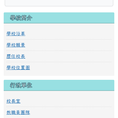
連至：https://web.klokah.tw/
左邊區域內容
學校簡介
學校沿革
學校願景
歷任校長
學校位置圖
行政單位
校長室