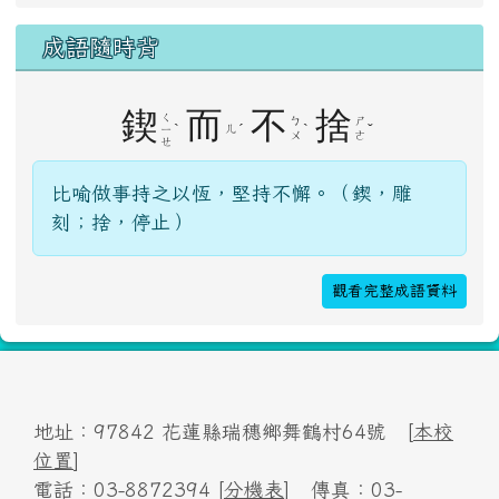
登入
成語隨時背
鍥
而
不
捨
ㄑ
ㄅ
ㄕ
ˋ
ˊ
ˋ
ˇ
ㄦ
ㄧ
ㄨ
ㄜ
ㄝ
比喻做事持之以恆，堅持不懈。（鍥，雕
刻；捨，停止）
觀看完整成語資料
地址：97842 花蓮縣瑞穗鄉舞鶴村64號 [
本校