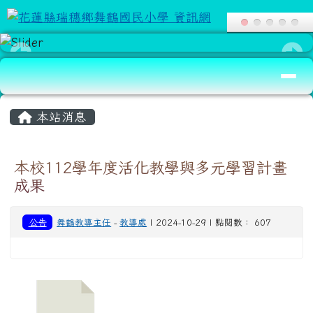
花蓮縣瑞穗鄉舞鶴國民小學 資訊網
跳至主內容區
導覽列
頁尾區域
主內容區域
本站消息
本校112學年度活化教學與多元學習計畫
成果
公告
舞鶴教導主任
-
教導處
| 2024-10-29 | 點閱數： 607