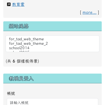
教育雲
[
more...
]
網站風格
(共
6
個樣板佈景)
右邊區域內容
教職員登入
帳號