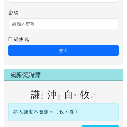
密碼
記住我
登入
成語隨時背
謙
沖
自
牧
ㄑ
ㄔ
ㄇ
ˋ
ˋ
ㄗ
ㄧ
ㄨ
ㄨ
ㄢ
ㄥ
指人謙虛不自滿。（牧，養）