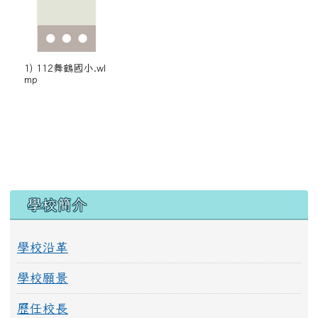
1) 112舞鶴國小.wl
mp
左邊區域內容
學校簡介
學校沿革
學校願景
歷任校長