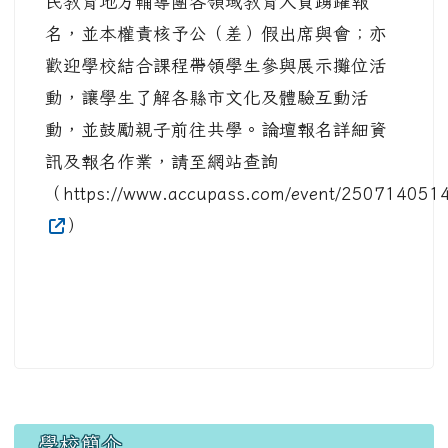
頁尾區域
主內容區域
本站消息
114年本土教育論壇-臺灣本土教育教材研
析與創新活動
舞鶴教務組長
-
教務
| 2025-08-29 | 點閱數： 289
本案論壇及工作坊線上報名時間自即日起至
114年9月12日（星期五）止，請貴校鼓勵國
民教育地方輔導團各領域教育人員踴躍報
名，並本權責核予公（差）假出席與會；亦
歡迎學校結合課程帶領學生參與展示攤位活
動，讓學生了解各縣市文化及體驗互動活
動，並鼓勵親子前往共學。論壇報名詳細資