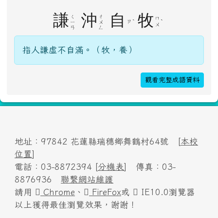
密碼
記住我
登入
成語隨時背
謙
沖
自
牧
ㄑ
ㄔ
ㄇ
ˋ
ˋ
ㄗ
ㄧ
ㄨ
ㄨ
ㄢ
ㄥ
指人謙虛不自滿。（牧，養）