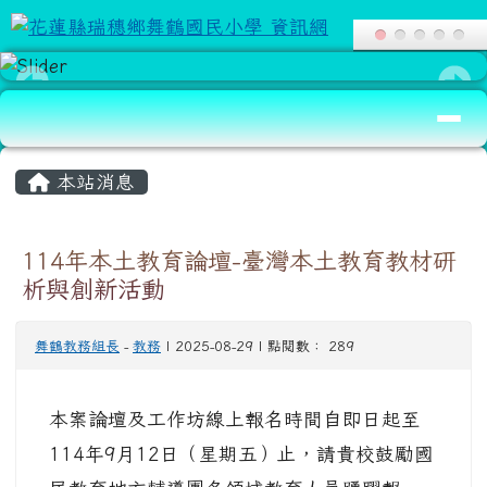
花蓮縣瑞穗鄉舞鶴國民小學 資訊網
跳至主內容區
導覽列