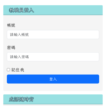
教育雲
[
more...
]
網站風格
(共
6
個樣板佈景)
右邊區域內容
教職員登入
帳號