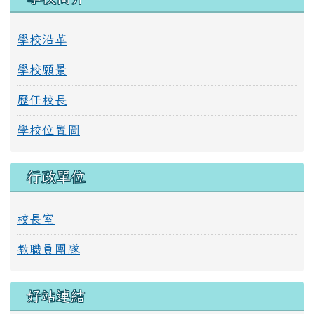
訊及報名作業，請至網站查詢
（https://www.accupass.com/event/25071405
）
左邊區域內容
學校簡介
學校沿革
學校願景