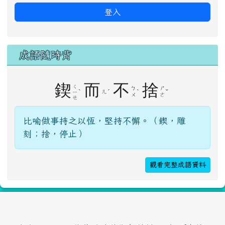
登入
成語隨時背
鍥
而
不
捨
ㄑ
ㄅ
ㄕ
ˋ
ˊ
ˋ
ˇ
ㄦ
ㄧ
ㄨ
ㄜ
ㄝ
比喻做事持之以恆，堅持不懈。（鍥，雕
刻；捨，停止）
觀看完整成語資料