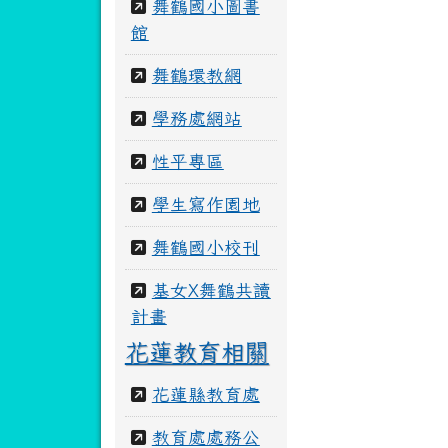
舞鶴國小圖書
館
舞鶴環教網
學務處網站
性平專區
學生寫作園地
舞鶴國小校刊
基女X舞鶴共讀
計畫
花蓮教育相關
花蓮縣教育處
教育處處務公