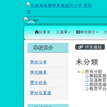
跳至主內容區
花蓮縣瑞穗鄉舞鶴國民小
導覽列
回首頁
主選單
學校簡介
頁尾區域
主內容區
左邊區域內容
所有連結
學校簡介
未分類
學校沿革
所有分類
學校願景
舞鶴業務相
花蓮教育相
歷任校長
教師進修相
教育平台 
學校位置圖