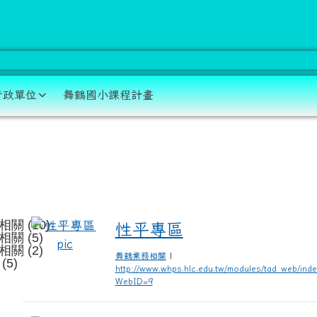
學 資訊網
行政單位
舞鶴國小課程計畫
域
關 (10)
性平專區
性平專區
關 (5)
關 (2)
舞鶴業務相關
|
(5)
http://www.whps.hlc.edu.tw/modules/tad_web/ind
WebID=9