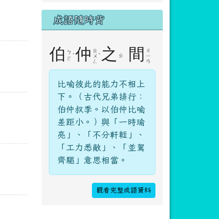
成語隨時背
伯
仲
之
間
ㄓ
ㄐ
ㄅ
ˊ
ˋ
ㄓ
ㄨ
ㄧ
ㄛ
ㄥ
ㄢ
比喻彼此的能力不相上
下。（古代兄弟排行：
伯仲叔季。以伯仲比喻
差距小。）與「一時瑜
亮」、「不分軒輊」、
「工力悉敵」、「並駕
齊驅」意思相當。
觀看完整成語資料